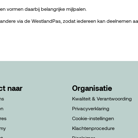
 vormen daarbij belangrijke mijlpalen.
 andere via de WestlandPas, zodat iedereen kan deelnemen a
ct naar
Organisatie
ns
Kwaliteit & Verantwoording
en
Privacyverklaring
res
Cookie-instellingen
my
Klachtenprocedure
st
Disclaimer