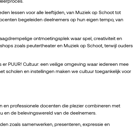
 leerproces.
eden lessen voor alle leeftijden, van Muziek op Schoot tot
docenten begeleiden deelnemers op hun eigen tempo, van
laagdrempelige ontmoetingsplek waar spel, creativiteit en
ops zoals peutertheater en Muziek op Schoot, terwijl ouders
s er PUUR! Cultuur: een veilige omgeving waar iedereen mee
t scholen en instellingen maken we cultuur toegankelijk voor
n en professionele docenten die plezier combineren met
 niveau en de belevingswereld van de deelnemers.
eden zoals samenwerken, presenteren, expressie en