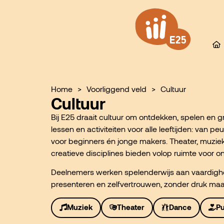
de
inhoud
Home
>
Voorliggend veld
>
Cultuur
Cultuur
Bij E25 draait cultuur om ontdekken, spelen en g
lessen en activiteiten voor alle leeftijden: van p
voor beginners én jonge makers. Theater, muziek
creatieve disciplines bieden volop ruimte voor o
Deelnemers werken spelenderwijs aan vaardig
presenteren en zelfvertrouwen, zonder druk maar
Muziek
Theater
Dance
P