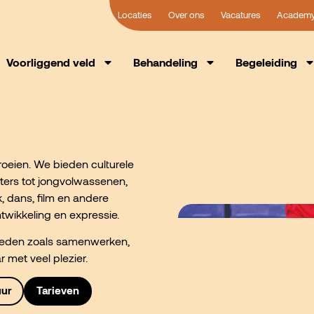
Locaties
Over ons
Vacatures
Academ
Voorliggend veld
Behandeling
Begeleiding
roeien. We bieden culturele
euters tot jongvolwassenen,
, dans, film en andere
ntwikkeling en expressie.
heden zoals samenwerken,
 met veel plezier.
uur
Tarieven